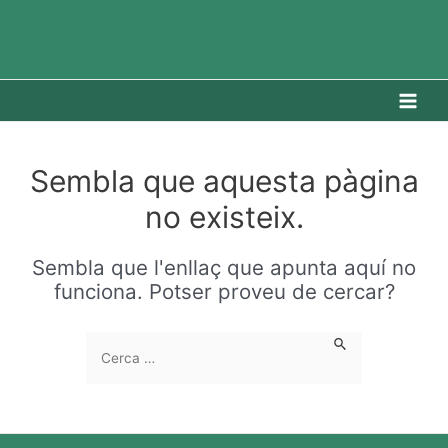
Vés
al
contingut
_
Main
Men
Sembla que aquesta pàgina
no existeix.
Sembla que l'enllaç que apunta aquí no
funciona. Potser proveu de cercar?
Search
for: