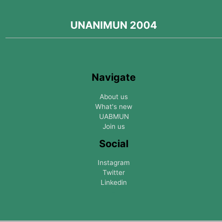
UNANIMUN 2004
Navigate
About us
What's new
UABMUN
Join us
Social
Instagram
Twitter
Linkedin
-